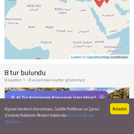
Leaflet
| ©
OpenStreetMap
contributors
8 tur bulundu
8 kayıttan 1 - 8 arasındaki kayıtlar gösteriliyor
×
🤖 AI Tur Asistanıyla Konuşmak İster Misin?
Öne çıkan
Kişisel Verilerin Korunması, Gizlilik Politikası ve Çerez
Anladım
(Cookie) Kullanımı İlkeleri hakkında
detaylı bilgi için
🤖
tıklayınız.